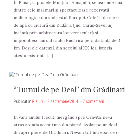
În Banat, la poalele Munților Almăjului, se ascunde una
dintre cele mai mari și spectaculoase rezervații
mulinologice din sud-estul Europei. Cele 22 de mori
de apă cu ciutură din Rudăria (jud. Caraș-Severin)
încântă prin arhitectura lor vernaculară și
împodobesc cursul râului Rudărica pe o distanță de 3
km. Deși ele datează din secolul al XX-lea, istoria
atestă existența […]
“Turnul de pe Deal” din Grădinari
Publicat în
Plaiuri
—
2 septembrie 2014
—
7 comentarii
În vara anului trecut, mergând spre Oraviţa, ne-a
atras atenţia acest turn din piatră, izolat pe un deal
din apropiere de Grădinari. Ne-am tot întrebat ce o