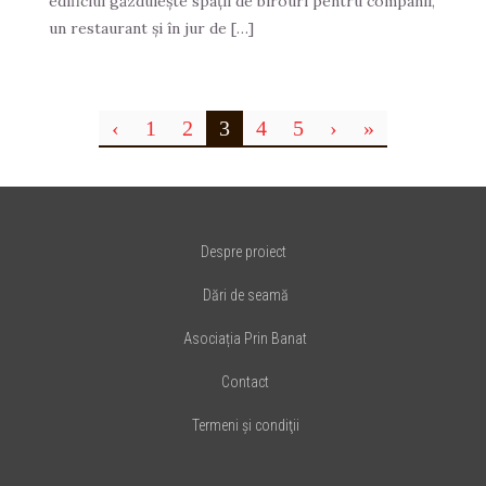
edificiul găzduieşte spaţii de birouri pentru companii,
un restaurant şi în jur de […]
‹
1
2
3
4
5
›
»
Despre proiect
Dări de seamă
Asociația Prin Banat
Contact
Termeni şi condiţii