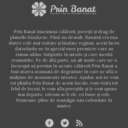
Prin Banat înseamnă călătorii, poveşti şi drag de
plaiurile bănăţene. Până nu demult, Banatul era una
dintre cele mai vizitate şi lăudate regiuni, acest lucru
datorându-se în special unor premiere care au
rămas adânc întipărite în istorie şi care merită
reamintite. Pe de altă parte, un alt motiv care ne-a
încurajat să pornim în aceste călătorii Prin Banat a
fost starea avansată de degradare în care se află o
mulţime de monumente istorice. Aşadar, noi ne vom
tot plimba Prin Banat de acum încolo, vom vizita tot
felul de locuri, le vom afla poveştile şi le vom spune
mai departe, oricum ar fi ele, cu bune şi rele,
frumoase, pline de nostalgie sau cufundate în
mister.


