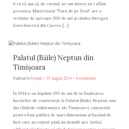
fi cu el, aşa că, de curând, ne-am întors să-i aflăm
povestea. Misteriosul “Turn de pe Deal” are o
vechime de aproape 300 de ani şi cândva întregea
fosta biserică din Cacova. […]
Palatul (Băile) Neptun din
Timişoara
Publicat în
Povești
—
31 august 2014
—
4 comentarii
În 2014 s-au împlinit 100 de ani de la finalizarea
lucrărilor de construcţie la Palatul (Băile) Neptun, una
din clădirile emblematice ale Timişoarei, cunoscută
pentru baia publică de mari dimensiuni şi bazinul de
înot care au existat până nu demult aici. Astăzi,