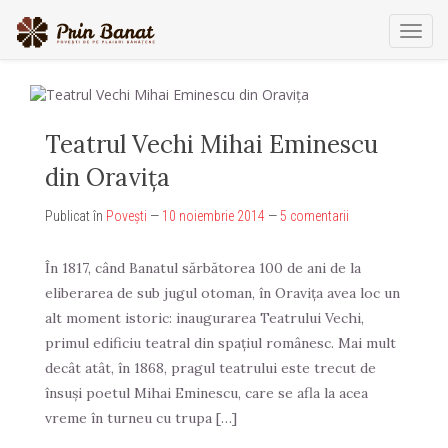
Comu
navig
Teatrul Vechi Mihai Eminescu
din Oraviţa
Publicat în
Povești
—
10 noiembrie 2014
—
5 comentarii
În 1817, când Banatul sărbătorea 100 de ani de la
eliberarea de sub jugul otoman, în Oraviţa avea loc un
alt moment istoric: inaugurarea Teatrului Vechi,
primul edificiu teatral din spaţiul românesc. Mai mult
decât atât, în 1868, pragul teatrului este trecut de
însuşi poetul Mihai Eminescu, care se afla la acea
vreme în turneu cu trupa […]