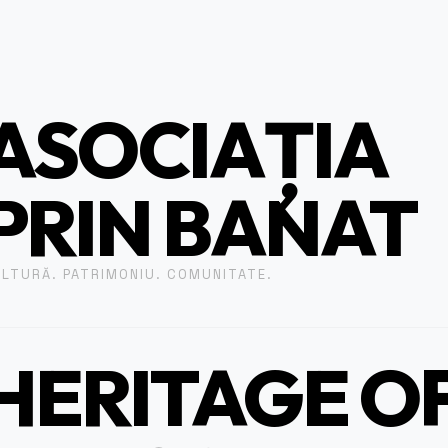
ASOCIAȚIA
PRIN BANAT
LTURĂ. PATRIMONIU. COMUNITATE.
HERITAGE O