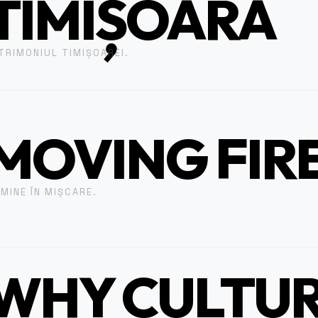
TIMIȘOARA
TRIMONIUL TIMIȘOAREI.
MOVING FIR
MINE ÎN MIȘCARE.
WHY CULTU