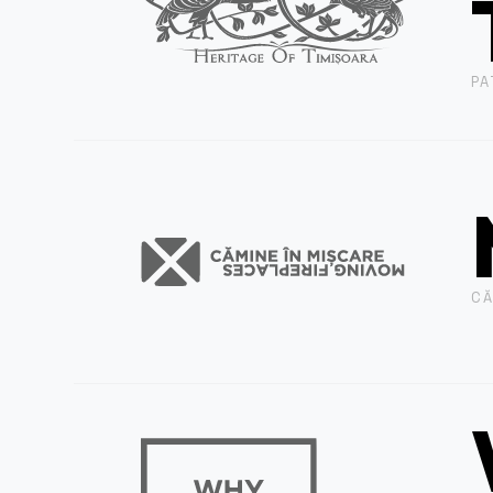
PA
CĂ