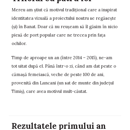
Mereu am ştiut că motivul tradiţional care a inspirat
identitatea vizuală a proiectului nostru se regăseşte
(şi) în Banat. Doar că nu reuşeam să îl găsim în nicio
piesă de port popular care ne trecea prin faţa
ochilor.
Timp de aproape un an (între 2014 – 2015), ne-am
tot uitat după el. Până într-o zi, când am dat peste o
cămaşă femeiască, veche de peste 100 de ani,
provenită din Luncani (un sat de munte din judeţul
Timiş), care avea motivul mult-căutat.
Rezultatele primului an