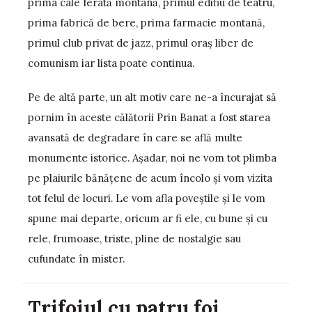
prima cale ferată montană, primul edifiu de teatru,
prima fabrică de bere, prima farmacie montană,
primul club privat de jazz, primul oraş liber de
comunism iar lista poate continua.
Pe de altă parte, un alt motiv care ne-a încurajat să
pornim în aceste călătorii Prin Banat a fost starea
avansată de degradare în care se află multe
monumente istorice. Aşadar, noi ne vom tot plimba
pe plaiurile bănăţene de acum încolo și vom vizita
tot felul de locuri. Le vom afla poveştile şi le vom
spune mai departe, oricum ar fi ele, cu bune şi cu
rele, frumoase, triste, pline de nostalgie sau
cufundate în mister.
Trifoiul cu patru foi