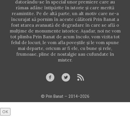
datorându-se în special unor premiere care au
rămas adânc întipărite în istorie şi care merită
reamintite. Pe de altă parte, un alt motiv care ne-a
încurajat să pornim în aceste călătorii Prin Banat a
fost starea avansată de degradare în care se află o
mulţime de monumente istorice. Aşadar, noi ne vom
tot plimba Prin Banat de acum încolo, vom vizita tot
felul de locuri, le vom afla poveştile şi le vom spune
mai departe, oricum ar fi ele, cu bune şi rele,
frumoase, pline de nostalgie sau cufundate în
mister.



© Prin Banat — 2014–2026
OK